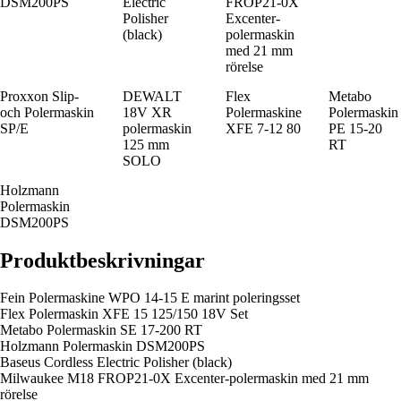
DSM200PS
Electric
FROP21-0X
Polisher
Excenter-
(black)
polermaskin
med 21 mm
rörelse
Proxxon Slip-
DEWALT
Flex
Metabo
och Polermaskin
18V XR
Polermaskine
Polermaskin
SP/E
polermaskin
XFE 7-12 80
PE 15-20
125 mm
RT
SOLO
Holzmann
Polermaskin
DSM200PS
Produktbeskrivningar
Fein Polermaskine WPO 14-15 E marint poleringsset
Flex Polermaskin XFE 15 125/150 18V Set
Metabo Polermaskin SE 17-200 RT
Holzmann Polermaskin DSM200PS
Baseus Cordless Electric Polisher (black)
Milwaukee M18 FROP21-0X Excenter-polermaskin med 21 mm
rörelse