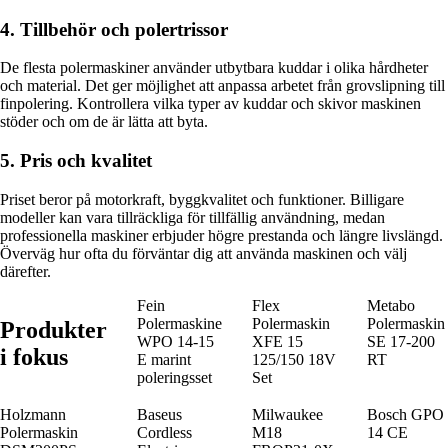
4. Tillbehör och polertrissor
De flesta polermaskiner använder utbytbara kuddar i olika hårdheter
och material. Det ger möjlighet att anpassa arbetet från grovslipning till
finpolering. Kontrollera vilka typer av kuddar och skivor maskinen
stöder och om de är lätta att byta.
5. Pris och kvalitet
Priset beror på motorkraft, byggkvalitet och funktioner. Billigare
modeller kan vara tillräckliga för tillfällig användning, medan
professionella maskiner erbjuder högre prestanda och längre livslängd.
Överväg hur ofta du förväntar dig att använda maskinen och välj
därefter.
Fein
Flex
Metabo
Polermaskine
Polermaskin
Polermaskin
Produkter
WPO 14-15
XFE 15
SE 17-200
i fokus
E marint
125/150 18V
RT
poleringsset
Set
Holzmann
Baseus
Milwaukee
Bosch GPO
Polermaskin
Cordless
M18
14 CE