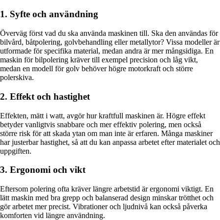
1. Syfte och användning
Överväg först vad du ska använda maskinen till. Ska den användas för
bilvård, båtpolering, golvbehandling eller metallytor? Vissa modeller är
utformade för specifika material, medan andra är mer mångsidiga. En
maskin för bilpolering kräver till exempel precision och låg vikt,
medan en modell för golv behöver högre motorkraft och större
polerskiva.
2. Effekt och hastighet
Effekten, mätt i watt, avgör hur kraftfull maskinen är. Högre effekt
betyder vanligtvis snabbare och mer effektiv polering, men också
större risk för att skada ytan om man inte är erfaren. Många maskiner
har justerbar hastighet, så att du kan anpassa arbetet efter materialet och
uppgiften.
3. Ergonomi och vikt
Eftersom polering ofta kräver längre arbetstid är ergonomi viktigt. En
lätt maskin med bra grepp och balanserad design minskar trötthet och
gör arbetet mer precist. Vibrationer och ljudnivå kan också påverka
komforten vid längre användning.