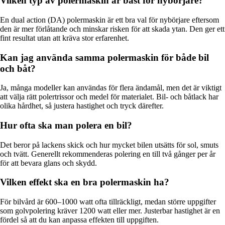
Vilken typ av polermaskin är bäst för nybörjare?
En dual action (DA) polermaskin är ett bra val för nybörjare eftersom
den är mer förlåtande och minskar risken för att skada ytan. Den ger ett
fint resultat utan att kräva stor erfarenhet.
Kan jag använda samma polermaskin för både bil
och båt?
Ja, många modeller kan användas för flera ändamål, men det är viktigt
att välja rätt polertrissor och medel för materialet. Bil- och båtlack har
olika hårdhet, så justera hastighet och tryck därefter.
Hur ofta ska man polera en bil?
Det beror på lackens skick och hur mycket bilen utsätts för sol, smuts
och tvätt. Generellt rekommenderas polering en till två gånger per år
för att bevara glans och skydd.
Vilken effekt ska en bra polermaskin ha?
För bilvård är 600–1000 watt ofta tillräckligt, medan större uppgifter
som golvpolering kräver 1200 watt eller mer. Justerbar hastighet är en
fördel så att du kan anpassa effekten till uppgiften.