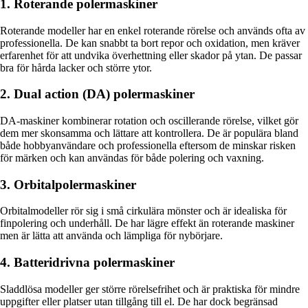
1. Roterande polermaskiner
Roterande modeller har en enkel roterande rörelse och används ofta av
professionella. De kan snabbt ta bort repor och oxidation, men kräver
erfarenhet för att undvika överhettning eller skador på ytan. De passar
bra för hårda lacker och större ytor.
2. Dual action (DA) polermaskiner
DA-maskiner kombinerar rotation och oscillerande rörelse, vilket gör
dem mer skonsamma och lättare att kontrollera. De är populära bland
både hobbyanvändare och professionella eftersom de minskar risken
för märken och kan användas för både polering och vaxning.
3. Orbitalpolermaskiner
Orbitalmodeller rör sig i små cirkulära mönster och är idealiska för
finpolering och underhåll. De har lägre effekt än roterande maskiner
men är lätta att använda och lämpliga för nybörjare.
4. Batteridrivna polermaskiner
Sladdlösa modeller ger större rörelsefrihet och är praktiska för mindre
uppgifter eller platser utan tillgång till el. De har dock begränsad